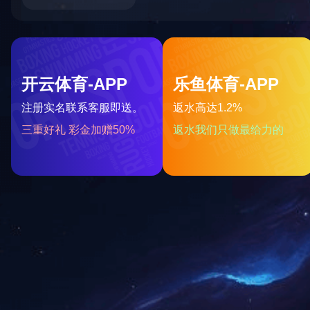
DW系列新型多层带式烘干机
(2)
TDDQ低破碎自清式粮食提升
机(1)
ZTZ系列塔式种子烘干机(1)
5HSG系列循环式谷物干燥机
(1)
GZQ(GZR)系列振动流化床干
燥（冷却）机(1)
GZRY系列振动流化床盐业干
燥机(1)
GFZ系列组合加热式流化床干
燥机(1)
GZS系列双质体振动流化床干
燥机(1)