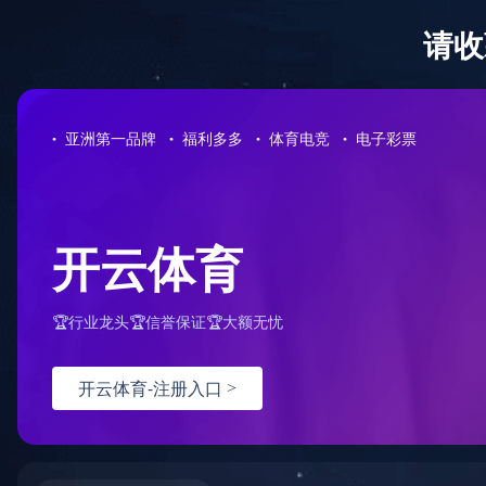
九游网页版·官方版在线入口
网站九游网页版·官方版
公司简介
在线入口