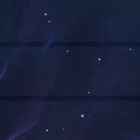
在的位置：
九游网页版·官方版在线入口
>>
全部产品
>>
5HTSN节能顺逆流粮食烘干机
商品名称：
商品编号：
上架时间：
浏览次数：
商品详细介绍