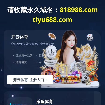
九游网页版·官方版在线入口
网站九游网页版·官方版
公司简介
新闻资讯
产品
在线入口