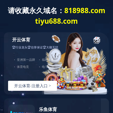
九游网页版·官方版在线入口
网站九游网页版·官方版
公司简介
新闻资讯
产品
在线入口